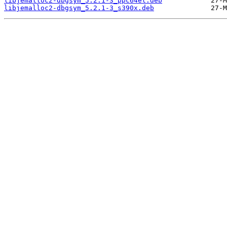
libjemalloc2-dbgsym_5.2.1-3_ppc64el.deb
libjemalloc2-dbgsym_5.2.1-3_s390x.deb