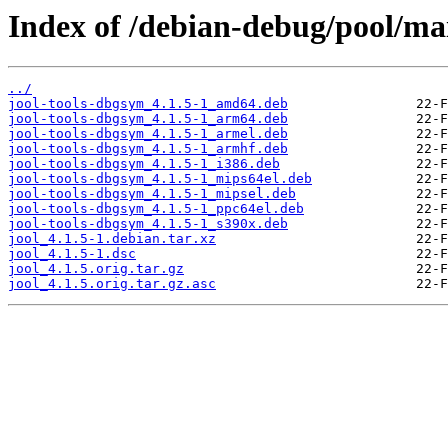
Index of /debian-debug/pool/mai
../
jool-tools-dbgsym_4.1.5-1_amd64.deb
jool-tools-dbgsym_4.1.5-1_arm64.deb
jool-tools-dbgsym_4.1.5-1_armel.deb
jool-tools-dbgsym_4.1.5-1_armhf.deb
jool-tools-dbgsym_4.1.5-1_i386.deb
jool-tools-dbgsym_4.1.5-1_mips64el.deb
jool-tools-dbgsym_4.1.5-1_mipsel.deb
jool-tools-dbgsym_4.1.5-1_ppc64el.deb
jool-tools-dbgsym_4.1.5-1_s390x.deb
jool_4.1.5-1.debian.tar.xz
jool_4.1.5-1.dsc
jool_4.1.5.orig.tar.gz
jool_4.1.5.orig.tar.gz.asc